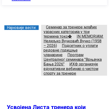
Заједница тренера Рукометног савеза Србије
Телефон:
+381.64.882.72.83
Email:
treneri(@)treneri-rss.rs
Adresa:
Тошин бунар 272, 11070 Нови Београд, Srbija.
Семинар за тренере млађих
Најновије вести:
узрасних категорија у три
термина токо�
IN MEMORIAM:
Недељко Вучковић Вучко (1958
– 2026)
Подсетник о уплати
редовне годишње
чланарине
Програм
Централног семинара "Врњачка
Бања 2026"
ИХФ организује
едукативни вебинар о чистом
спорту за тренере
Усвојена Листа тренера који