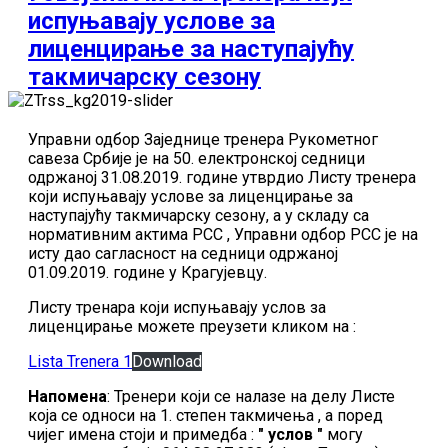
испуњавају услове за
лиценцирање за наступајућу
такмичарску сезону
Управни одбор Заједнице тренера Рукометног
савеза Србије је на 50. електронској седници
одржаној 31.08.2019. године утврдио Листу тренера
који испуњавају услове за лиценцирање за
наступајућу такмичарску сезону, а у складу са
нормативним актима РСС , Управни одбор РСС је на
исту дао сагласност на седници одржаној
01.09.2019. године у Крагујевцу.
Листу тренара који испуњавају услов за
лиценцирање можете преузети кликом на :
Lista Trenera 1
Download
Напомена
: Тренери који се налазе на делу Листе
која се односи на 1. степен такмичења , а поред
чијег имена стоји и примедба :
" услов "
могу