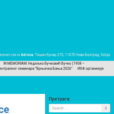
reneri-rss.rs
Adresa:
Тошин бунар 272, 11070 Нови Београд, Srbija.
IN MEMORIAM: Недељко Вучковић Вучко (1958 –
ентралног семинара "Врњачка Бања 2026"
ИХФ организује
Претрага:
ce