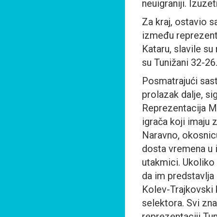
neuigraniji. Izuze
Za kraj, ostavio 
između reprezent
Kataru, slavile su
su Tunižani 32-26
Posmatrajući sasta
prolazak dalje, si
Reprezentacija M
igrača koji imaju 
Naravno, okosnicu
dosta vremena u igr
utakmici. Ukoliko
da im predstavlja
Kolev-Trajkovski k
selektora. Svi zn
reprezentaciji Tun