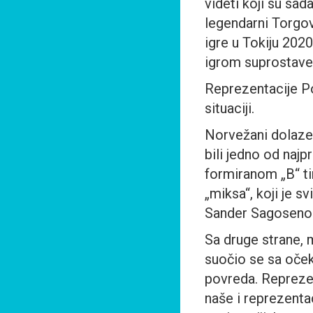
videti koji su sa
legendarni Torgov
igre u Tokiju 202
igrom suprostave i
Reprezentacije Po
situaciji.
Norvežani dolaze
bili jedno od najp
formiranom „B“ ti
„miksa“, koji je 
Sander Sagosenom,
Sa druge strane, 
suočio se sa oček
povreda. Reprezen
naše i reprezentac