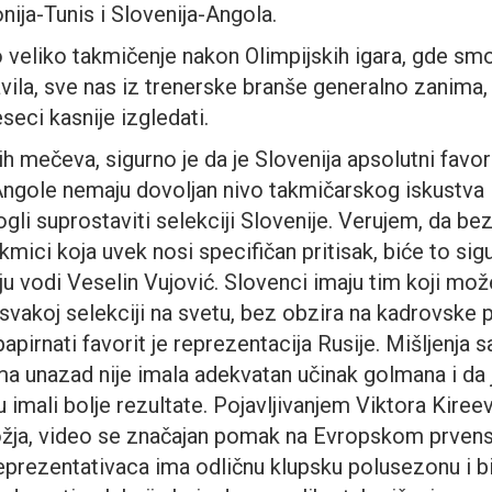
ija-Tunis i Slovenija-Angola.
 veliko takmičenje nakon Olimpijskih igara, gde smo
vila, sve nas iz trenerske branše generalno zanima,
seci kasnije izgledati.
h mečeva, sigurno je da je Slovenija apsolutni favor
ngole nemaju dovoljan nivo takmičarskog iskustva i
gli suprostaviti selekciji Slovenije. Verujem, da be
akmici koja uvek nosi specifičan pritisak, biće to si
u vodi Veselin Vujović. Slovenci imaju tim koji može
 svakoj selekciji na svetu, bez obzira na kadrovske 
 papirnati favorit je reprezentacija Rusije. Mišljenja 
a unazad nije imala adekvatan učinak golmana i da 
u imali bolje rezultate. Pojavljivanjem Viktora Kire
žja, video se značajan pomak na Evropskom prvenst
eprezentativaca ima odličnu klupsku polusezonu i b