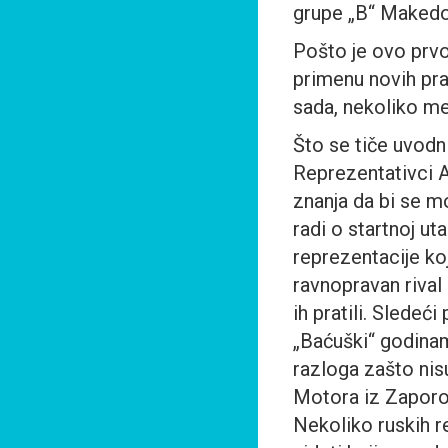
grupe „B“ Makedon
Pošto je ovo prvo
primenu novih pra
sada, nekoliko me
Što se tiče uvodni
Reprezentativci A
znanja da bi se mo
radi o startnoj ut
reprezentacije koj
ravnopravan rival
ih pratili. Sledeći
„Baćuški“ godinam
razloga zašto nis
Motora iz Zaporo
Nekoliko ruskih r