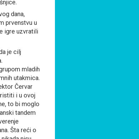
šnjice.
rvog dana,
m prvenstvu u
 igre uzvratili
a je cilj
.
 grupom mladih
remnih utakmica.
lektor Červar
stiti i u ovoj
ne, to bi moglo
manski tandem
verenje
a. Šta reći o
, nikada nisu