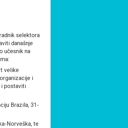
aradnik selektora
aviti današnje
io učesnik na
ama:
rt velike
organizacije i
i postaviti
iju Brazila, 31-
ka­-Norveška, te