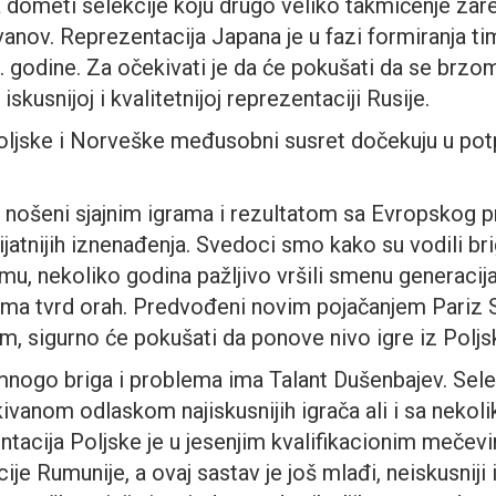
da dometi selekcije koju drugo veliko takmičenje za
anov. Reprezentacija Japana je u fazi formiranja ti
0. godine. Za očekivati je da će pokušati da se brz
skusnijoj i kvalitetnijoj reprezentaciji Rusije.
ljske i Norveške međusobni susret dočekuju u potp
 nošeni sjajnim igrama i rezultatom sa Evropskog p
rijatnijih iznenađenja. Svedoci smo kako su vodili br
mu, nekoliko godina pažljivo vršili smenu generacija
svima tvrd orah. Predvođeni novim pojačanjem Pariz 
 sigurno će pokušati da ponove nivo igre iz Poljs
mnogo briga i problema ima Talant Dušenbajev. Sele
ivanom odlaskom najiskusnijih igrača ali i sa nekol
tacija Poljske je u jesenjim kvalifikacionim meče
ije Rumunije, a ovaj sastav je još mlađi, neiskusniji 