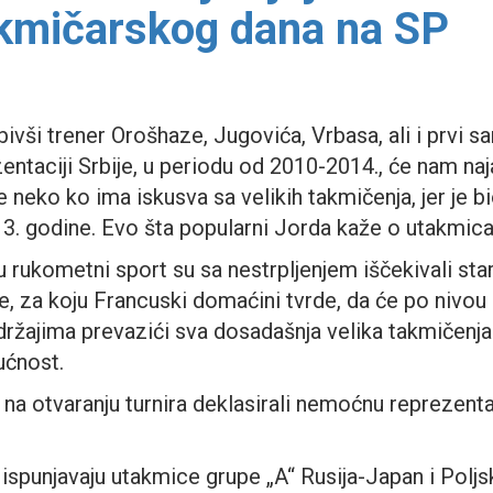
akmičarskog dana na SP
ivši trener Orošhaze, Jugovića, Vrbasa, ali i prvi s
entaciji Srbije, u periodu od 2010-2014., će nam naj
 neko ko ima iskusva sa velikih takmičenja, jer je b
3. godine. Evo šta popularni Jorda kaže o utakmic
ci u rukometni sport su sa nestrpljenjem iščekivali sta
 za koju Francuski domaćini tvrde, da će po nivou 
ržajima prevazići sva dosadašnja velika takmičenja 
ućnost.
na otvaranju turnira deklasirali nemoćnu reprezentac
ispunjavaju utakmice grupe „A“ Rusija-Japan i Poljs