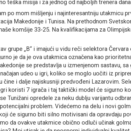
tno teška misija i za jednog od najboljih trenera dana
sam po mom mišljenju i najinteresantniju utakmicu p
acija Makedonije i Tunisa. Na prethodnom Svetsko
 naše komšije 33-25. Na kvalifikacijama za Olimpijske
.
v grupe „B“ i imajući u vidu reči selektora Červara d
gurno je da je ova utakmica označena kao prioritetna
akedonije se predstavlja u izmenjenom sastavu, sa
značajan udeo u igri, koliko se moglo uočiti iz prip
 čine i dalje najiskusniji predvođeni Lazarovim. Se
i koristi 7 igrača i taj taktički model će sigurno kori
 se Tunižani opredele za neku dublju varijantu odbra
 potencijalni problem. Videćemo na delu i novi gol
oji će sigurno biti silno motivisani da opravdaju po
amo da ovakve utakmice obično odluči učinak golman
isa? Moj utisak je da neosporni individualni kvalitet