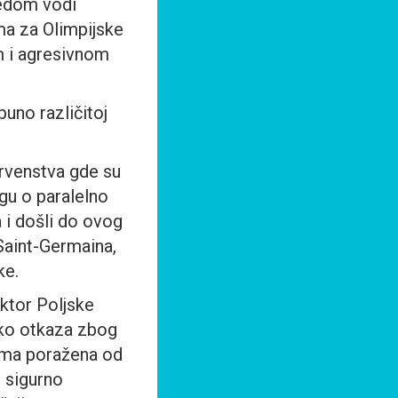
redom vodi
ma za Olimpijske
om i agresivnom
uno različitoj
rvenstva gde su
igu o paralelno
 i došli do ovog
Saint-Germaina,
ke.
ktor Poljske
iko otkaza zbog
vima poražena od
i sigurno