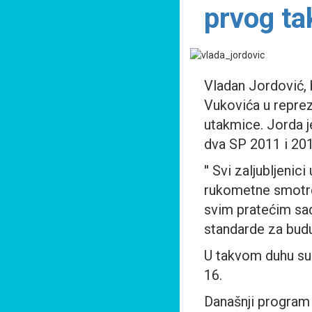
prvog t
Vladan Jordović, b
Vukovića u reprez
utakmice. Jorda je
dva SP 2011 i 201
'' Svi zaljubljeni
rukometne smotre,
svim pratećim sad
standarde za bud
U takvom duhu su 
16.
Današnji program 