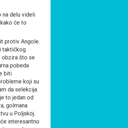
 na delu videli
 kako će to
it protiv Angole.
 taktičkog
z obzira što se
gurna pobeda
 biti
probleme koji su
sam da selekcija
je to jedan od
eva, golmana
vu u Poljskoj.
iće interesantno