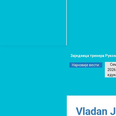
Заједница тренера Руком
Сем
Најновије вести:
2026
едук
Vladan J