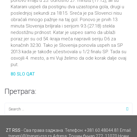
ponovo imaju u 25. odnosno 27. minutu (17:12), ali su
Katarani uspeli da postignu dva uzastopna gola, drugi u
poslednjoj sekundi za 18:15. Sreća je pa Slovenci nisu
obraćali mnogo pažnje na taj gol. Ponovo je prvih 13
minuta Slovenija briljirala i serijom 9:3 (27:18) stekla
nedostižnu prdnost. Katar je uspeo samo da ublaži
poraz jer su od 54.-kraja meča napravili seriju 0:6 za
konačnih 32:30. Tako je Slovenija ponovila uspeh sa SP
2013 kada je takođe učestvovala u 1/2 finalu SP. Tada su
osvojili 4. mesto, a mi Vuji želimo da ode korak dalje ovaj
put.
80 SLO QAT
Претрага:
ZT RSS
- Сва права ѕаджана. Телефон: +381.60.48044.81 Email:
treneri(@)treneri-rss.rs Adresa: Тошин бунар 272, 11070 Нови