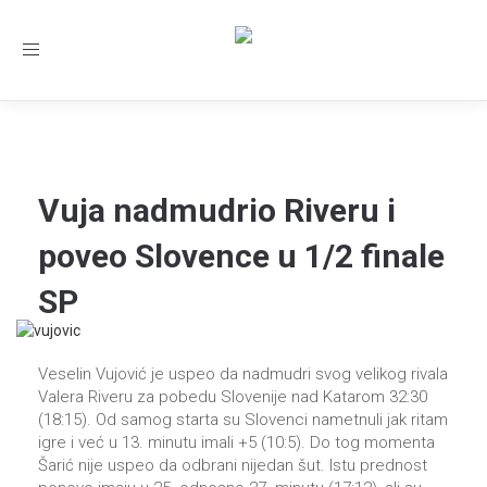
Заједница тренера Рукометног савеза Србије
Телефон:
+381.64.882.72.83
Email:
treneri(@)treneri-rss.rs
Adresa:
Тошин
Toggle
бунар 272, 11070 Нови Београд, Srbija.
navigation
Семинар за тренере млађих узрасних категори
Најновије вести:
Vuja nadmudrio Riveru i
poveo Slovence u 1/2 finale
SP
Veselin Vujović je uspeo da nadmudri svog velikog rivala
Valera Riveru za pobedu Slovenije nad Katarom 32:30
(18:15). Od samog starta su Slovenci nametnuli jak ritam
igre i već u 13. minutu imali +5 (10:5). Do tog momenta
Šarić nije uspeo da odbrani nijedan šut. Istu prednost