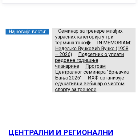
Заједница тренера Рукометног савеза Србије
Телефон:
+381.64.882.72.83
Email:
treneri(@)treneri-rss.rs
Adresa:
Тошин бунар 272, 11070 Нови Београд, Srbija.
Семинар за тренере млађих
Најновије вести:
узрасних категорија у три
термина токо�
IN MEMORIAM:
Недељко Вучковић Вучко (1958
– 2026)
Подсетник о уплати
редовне годишње
чланарине
Програм
Централног семинара "Врњачка
Бања 2026"
ИХФ организује
едукативни вебинар о чистом
спорту за тренере
ЦЕНТРАЛНИ И РЕГИОНАЛНИ