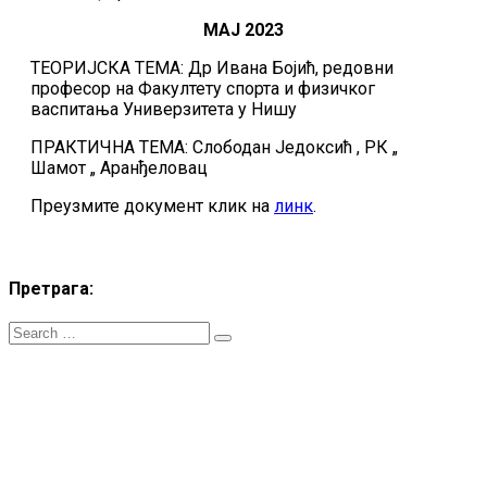
МАЈ 2023
ТЕОРИЈСКА ТЕМА: Др Ивана Бојић, редовни
професор на Факултету спорта и физичког
васпитања Универзитета у Нишу
ПРАКТИЧНА ТЕМА: Слободан Једоксић , РК „
Шамот „ Аранђеловац
Преузмите документ клик на
линк
.
Претрага:
ZT RSS
- Сва права ѕаджана. Телефон: +381.60.48044.81 Email:
treneri(@)treneri-rss.rs Adresa: Тошин бунар 272, 11070 Нови
Београд, Srbija.