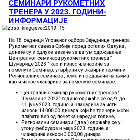
СЕМИНАРИ РУКОМЕТНИХ
ТРЕНЕРА У 2023. ГОДИНИ-
ИНФОРМАЦИЈЕ
На 18. седници Управног одбора Заједнице тренера
Рукометног савеза Србије поред осталих Одлука ,
донете су и одлуке везане за датум одржавања
Централног семинара рукометних тренера "
Шумарице 2023 " као и износ чланарине за
поменути Семинар, утврђени су оквирни термини
Регионалних семинара , теме и предавачи на њима
као и износ чланарине за поменуте семинаре:
Централни семинар рукометних тренера "
Шумарице 2023" године одржаће се од 9. до
11. јуна 2023. године, а чланарина за исти
износи 14.000,00 динара који ће тренери моћи
плаћати већ од почетка наредне године,
Регионални семинари ( два ) одржаће се у
утоку фебруара и маја 2023. године, а
чланарина износи 3.000,00 динара.