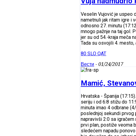
Vuja nadmudrio R
Veselin Vujović je uspeo 
nametnuli jak ritam igre i
odnosno 27. minutu (17:12)
mnogo pažnje na taj gol. P
jer su od 54.-kraja meča n
Tada su osvojili 4. mesto, 
80 SLO QAT
Вести
-
01/24/2017
Mamić, Stevanovi
Hrvatska - Španija (17:15)
seriju i od 6:8 stižu do 11
minuta imao 4 odbrane (4/8
poslednjoj sekundi prvog p
napravivši 2:0 sa igračem m
prvi plan, postiže veoma b
sledećem napadu ponovo vr