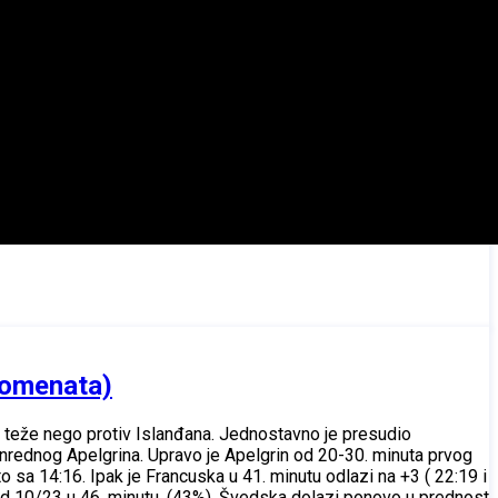
momenata)
š teže nego protiv Islanđana. Jednostavno je presudio
zvanrednog Apelgrina. Upravo je Apelgrin od 20-30. minuta prvog
 sa 14:16. Ipak je Francuska u 41. minutu odlazi na +3 ( 22:19 i
 od 10/23 u 46. minutu. (43%). Švedska dolazi ponovo u prednost