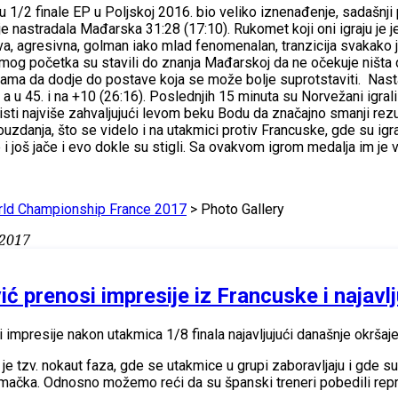
 1/2 finale EP u Poljskoj 2016. bio veliko iznenađenje, sadašnji
e nastradala Mađarska 31:28 (17:10). Rukomet koji oni igraju je j
iva, agresivna, golman iako mlad fenomenalan, tranzicija svakako j
og početka su stavili do znanja Mađarskoj da ne očekuje ništa do
ma da dodje do postave koja se može bolje suprotstaviti. Nastav
, a u 45. i na +10 (26:16). Poslednjih 15 minuta su Norvežani igral
ti najviše zahvaljujući levom beku Bodu da značajno smanji rezul
danja, što se videlo i na utakmici protiv Francuske, gde su igrali
je i još jače i evo dokle su stigli. Sa ovakvom igrom medalja im je
rld Championship France 2017
> Photo Gallery
/2017
ć prenosi impresije iz Francuske i najavlj
impresije nakon utakmica 1/8 finala najavljujući današnje okršaje 
je tzv. nokaut faza, gde se utakmice u grupi zaboravljaju i gde 
ačka. Odnosno možemo reći da su španski treneri pobedili repr