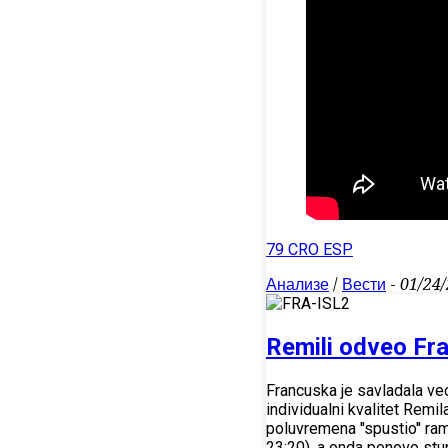
79 CRO ESP
Анализе
/
Вести
-
01/24
Remili odveo Fr
Francuska je savladala veo
individualni kvalitet Remi
poluvremena ''spustio'' ra
23:20), a onda ponovo stu