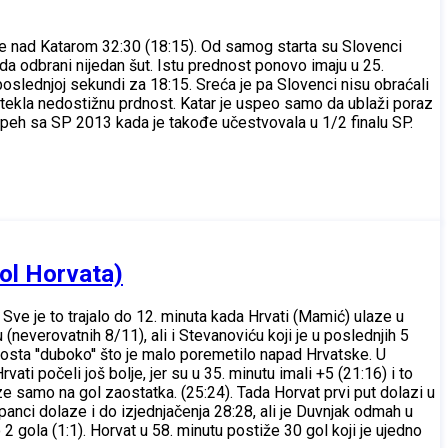
je nad Katarom 32:30 (18:15). Od samog starta su Slovenci
 da odbrani nijedan šut. Istu prednost ponovo imaju u 25.
poslednjoj sekundi za 18:15. Sreća je pa Slovenci nisu obraćali
) stekla nedostižnu prdnost. Katar je uspeo samo da ublaži poraz
 uspeh sa SP 2013 kada je takođe učestvovala u 1/2 finalu SP.
gol Horvata)
 Sve je to trajalo do 12. minuta kada Hrvati (Mamić) ulaze u
 (neverovatnih 8/11), ali i Stevanoviću koji je u poslednjih 5
osta ''duboko'' što je malo poremetilo napad Hrvatske. U
i počeli još bolje, jer su u 35. minutu imali +5 (21:16) i to
laze samo na gol zaostatka. (25:24). Tada Horvat prvi put dolazi u
anci dolaze i do izjednjačenja 28:28, ali je Duvnjak odmah u
gola (1:1). Horvat u 58. minutu postiže 30 gol koji je ujedno