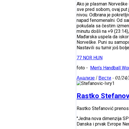
Ako je plasman Norveške u
sve pred sobom, ovaj put j
nivou. Odbrana je pokretlj
napad fenomenalni. Od sam
pokušala sa čestim izmena
minutu došli na +9 (23:14)
Mađarska uspela da iskoris
Norveške. Puni su samopouz
Nastavili su turnir još bol
77 NOR HUN
foto -
Men's Handball Wo
Анализе
/
Вести
-
01/24
Rastko Stefanovi
Rastko Stefanović prenosi 
''Jedna nova dimenzija SP 
Danska i prvak Evrope Nem