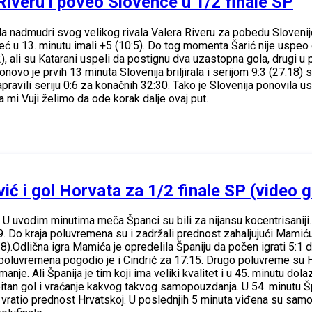
iveru i poveo Slovence u 1/2 finale SP
da nadmudri svog velikog rivala Valera Riveru za pobedu Sloveni
 već u 13. minutu imali +5 (10:5). Do tog momenta Šarić nije uspeo
, ali su Katarani uspeli da postignu dva uzastopna gola, drugi u 
onovo je prvih 13 minuta Slovenija briljirala i serijom 9:3 (27:18
apravili seriju 0:6 za konačnih 32:30. Tako je Slovenija ponovila
a mi Vuji želimo da ode korak dalje ovaj put.
ć i gol Horvata za 1/2 finale SP (video 
. U uvodim minutima meča Španci su bili za nijansu kocentrisaniji.
:9. Do kraja poluvremena su i zadržali prednost zahaljujući Mamiću
).Odlična igra Mamića je opredelila Španiju da počen igrati 5:1 d
oluvremena pogodio je i Cindrić za 17:15. Drugo poluvreme su Hrvat
anje. Ali Španija je tim koji ima veliki kvalitet i u 45. minutu do
itan gol i vraćanje kakvog takvog samopouzdanja. U 54. minutu Šp
atio prednost Hrvatskoj. U poslednjih 5 minuta viđena su samo 2 