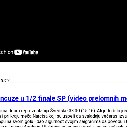
/2017
ancuze u 1/2 finale SP (video prelomnih 
ma dobru reprezentaciju Švedske 33:30 (15:16). Ali je to bilo jo
la i pri kraju meča Narcisa koji su uspeli da svaladaju večeras i
mpu na svom golu i dao sigurnost svojim saigračima da povedu i to
pa na scenu Apelgrin. Utakmica se vraća u egal, a on ima učinak