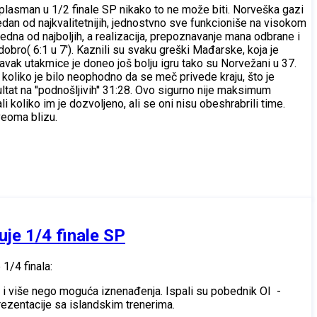
 plasman u 1/2 finale SP nikako to ne može biti. Norveška gazi
edan od najkvalitetnijih, jednostvno sve funkcioniše na visokom
edna od najboljih, a realizacija, prepoznavanje mana odbrane i
bro( 6:1 u 7'). Kaznili su svaku greški Mađarske, koja je
ak utakmice je doneo još bolju igru tako su Norvežani u 37.
i koliko je bilo neophodno da se meč privede kraju, što je
tat na ''podnošljivih'' 31:28. Ovo sigurno nije maksimum
 koliko im je dozvoljeno, ali se oni nisu obeshrabrili time.
 veoma blizu.
uje 1/4 finale SP
1/4 finala:
su i više nego moguća iznenađenja. Ispali su pobednik OI -
ezentacije sa islandskim trenerima.