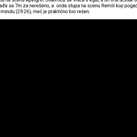
ađa sa 7m za nerešeno, a onda stupa na scenu Remili koji pogađa,
 minutu (29:26), meč je praktično bio rešen.