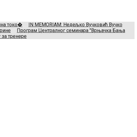
il:
treneri(@)treneri-rss.rs
Adresa:
Тошин бунар 272, 11070
мина токо�
IN MEMORIAM: Недељко Вучковић Вучко
арине
Програм Централног семинара "Врњачка Бања
 за тренере