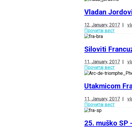
Vladan Jordovi
12, January, 2017
|
vl
Прочитај вест
Siloviti Francu
11, January, 2017
|
vl
Прочитај вест
Utakmicom Fran
11, January, 2017
|
vl
Прочитај вест
25. muško SP -