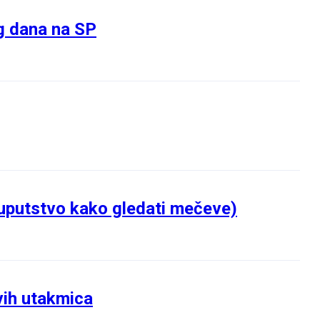
g dana na SP
(uputstvo kako gledati mečeve)
vih utakmica