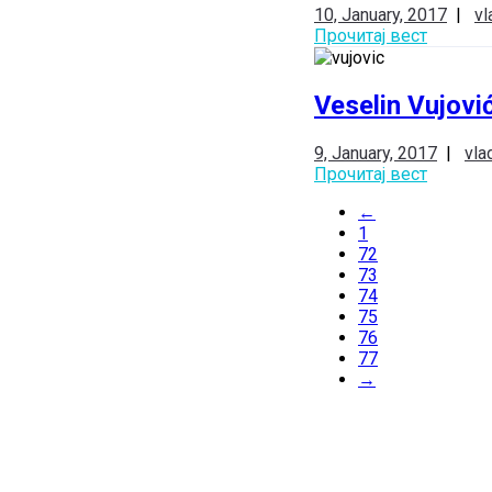
10, January, 2017
|
vl
Прочитај вест
Veselin Vujovi
9, January, 2017
|
vla
Прочитај вест
←
1
72
73
74
75
76
77
→