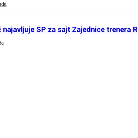
ada
ć najavljuje SP za sajt Zajednice trenera 
da