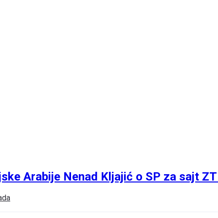
jske Arabije Nenad Kljajić o SP za sajt Z
ada