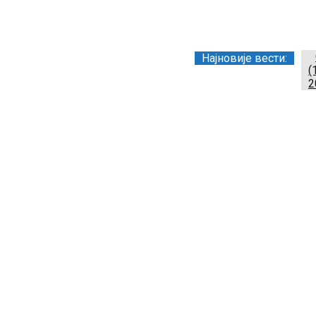
Заједница тренера Р
Најновије вести:
(
2