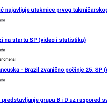
ć najavljuje utakmice prvog takmičarsko
ada
zi na startu SP (video i statistika)
ada
cuska - Brazil zvanično počinje 25. SP 
ada
 predstavljanje grupa B i D uz raspored s